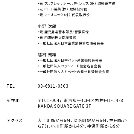
・元 アルフレッサホールディングス（株） 取締役常務
・元 ロート製薬（株） 取締役常務
・元 アイオニック（株） 代表取締役
小野 次郎
・元 鹿児島県警本部長・警察官僚
・元 内閣総理大臣秘書官
・一般社団法人日本企業危機管理協会会長
越村 義雄
・一般社団法人日中ペット産業振興会会長
・一般社団法人ペットフード協会名誉会長
・一般社団法人人とペットの幸せ創造協会会長
TEL
03-6811-0503
所在地
〒101-0047 東京都千代田区内神田1-14-8
KANDA SQUARE GATE 3F
アクセス
大手町駅から6分、淡路町駅から6分、神田駅か
ら7分、小川町駅から4分、神保町駅から9分