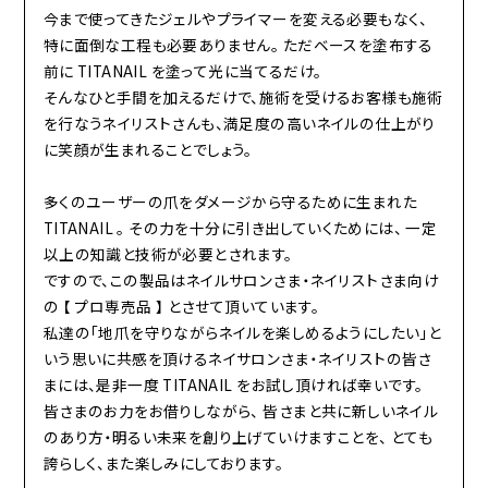
今まで使ってきたジェルやプライマーを変える必要もなく、
特に面倒な工程も必要ありません。 ただベースを塗布する
前に TITANAIL を塗って光に当てるだけ。
そんなひと手間を加えるだけで、施術を受けるお客様も施術
を行なうネイリストさんも、満足度の高いネイルの仕上がり
に笑顔が生まれることでしょう。
多くのユーザーの爪をダメージから守るために生まれた
TITANAIL 。 その力を十分に引き出していくためには、 一定
以上の知識と技術が必要とされます。
ですので、この製品はネイルサロンさま・ネイリストさま向け
の 【 プロ専売品 】 とさせて頂いています。
私達の「地爪を守りながらネイルを楽しめるようにしたい」と
いう思いに共感を頂けるネイサロンさま・ネイリストの皆さ
まには、是非一度 TITANAIL をお試し頂ければ幸いです。
皆さまのお力をお借りしながら、 皆さまと共に新しいネイル
のあり方・明るい未来を創り上げていけますことを、 とても
誇らしく、また楽しみにしております。