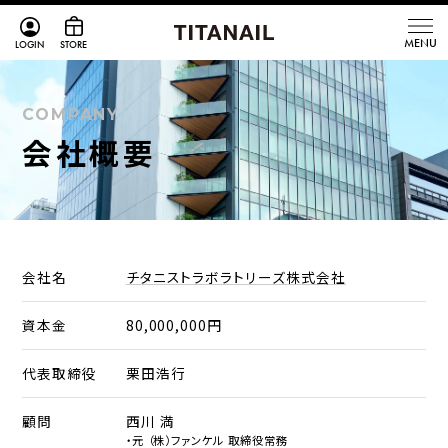
LOGIN
STORE
COMPANY
会社概要
会社名
チタニストラボラトリーズ株式会社
資本金
80,000,000円
代表取締役
栗田浩行
顧問
西川 満
・元 （株）ファンケル 取締役常務