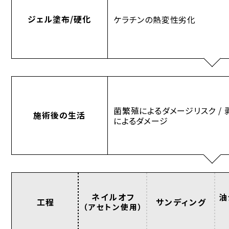
ジェル塗布/硬化
ケラチンの熱変性劣化
菌繁殖によるダメージリスク / 
施術後の生活
によるダメージ
油
ネイルオフ
工程
サンディング
（アセトン使用）